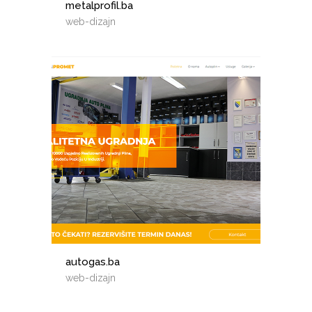
metalprofil.ba
web-dizajn
autogas.ba
web-dizajn