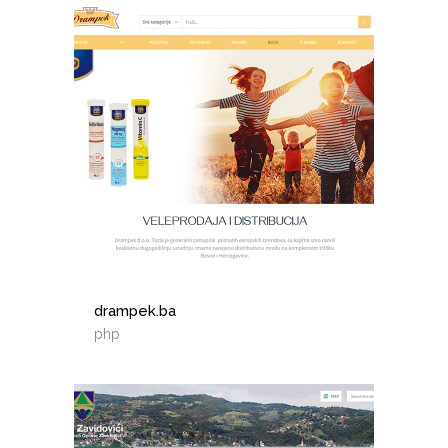
drampek.ba
php