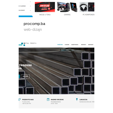
procomp.ba
web-dizajn