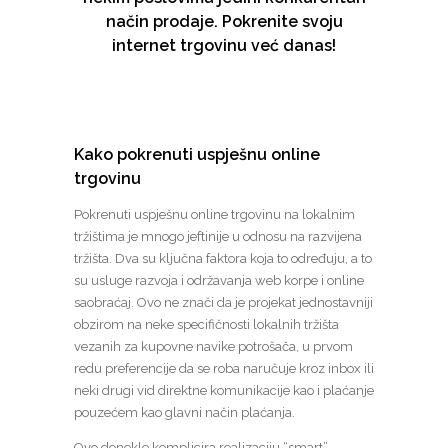
način prodaje. Pokrenite svoju
internet trgovinu već danas!
Kako pokrenuti uspješnu online
trgovinu
Pokrenuti uspješnu online trgovinu na lokalnim
tržištima je mnogo jeftinije u odnosu na razvijena
tržišta. Dva su ključna faktora koja to određuju, a to
su usluge razvoja i održavanja web korpe i online
saobraćaj. Ovo ne znači da je projekat jednostavniji
obzirom na neke specifičnosti lokalnih tržišta
vezanih za kupovne navike potrošača, u prvom
redu preferencije da se roba naručuje kroz inbox ili
neki drugi vid direktne komunikacije kao i plaćanje
pouzećem kao glavni način plaćanja.
Ovo donekle komplicira realizaciju “smart”