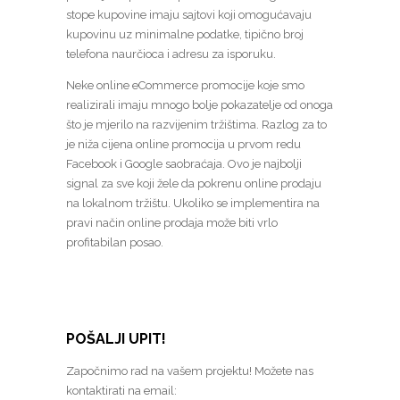
stope kupovine imaju sajtovi koji omogućavaju
kupovinu uz minimalne podatke, tipično broj
telefona naurčioca i adresu za isporuku.
Neke online eCommerce promocije koje smo
realizirali imaju mnogo bolje pokazatelje od onoga
što je mjerilo na razvijenim tržištima. Razlog za to
je niža cijena online promocija u prvom redu
Facebook i Google saobraćaja. Ovo je najbolji
signal za sve koji žele da pokrenu online prodaju
na lokalnom tržištu. Ukoliko se implementira na
pravi način online prodaja može biti vrlo
profitabilan posao.
POŠALJI UPIT!
Započnimo rad na vašem projektu! Možete nas
kontaktirati na email: