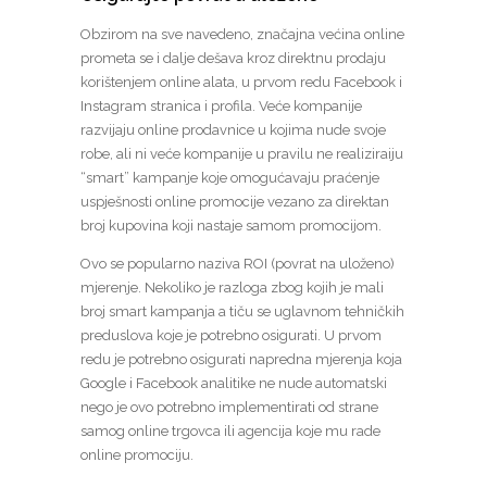
Obzirom na sve navedeno, značajna većina online
prometa se i dalje dešava kroz direktnu prodaju
korištenjem online alata, u prvom redu Facebook i
Instagram stranica i profila. Veće kompanije
razvijaju online prodavnice u kojima nude svoje
robe, ali ni veće kompanije u pravilu ne realiziraiju
“smart” kampanje koje omogućavaju praćenje
uspješnosti online promocije vezano za direktan
broj kupovina koji nastaje samom promocijom.
Ovo se popularno naziva ROI (povrat na uloženo)
mjerenje. Nekoliko je razloga zbog kojih je mali
broj smart kampanja a tiču se uglavnom tehničkih
preduslova koje je potrebno osigurati. U prvom
redu je potrebno osigurati napredna mjerenja koja
Google i Facebook analitike ne nude automatski
nego je ovo potrebno implementirati od strane
samog online trgovca ili agencija koje mu rade
online promociju.