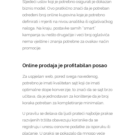
Sljedeći uslov koji je potrebno osigurati je dokazan
biznis model. Ovo pratkično znači da je potreban
određeni broj online kupovina koje je potrebno
definirati i mjeriti na nivou analitika ili oglašivačkog
naloga. Na kraju, postavke samih “smart”
kampanja su nešto drugačije i veći broj oglašviča
nema vještine i znanja potrebne za ovakav način
promocije.
Online prodaja je profitabilan posao
Za uspješan web, pored svega navedenog,
potrebno je imati kvalitetan sajt koji će imati
optimalne stope konverzije, to znači da se sajt brzo
učitava, da je jednostavan za korištenje da je broj
koraka potreban za kompletiranje minimalan.
U pravilu se dešava da ljudi prateći najbolje prakse
razvijenih tržišta obavezuju korisnike da se
registruju i unesu osnovne podatke za isporuku ili
plaćanje. U praksi se pokazalo da mnogo veće