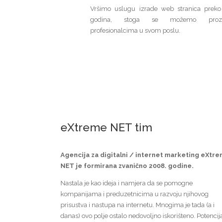
Vršimo uslugu izrade web stranica prek
godina, stoga se možemo prozv
profesionalcima u svom poslu.
eXtreme NET tim
Agencija za digitalni / internet marketing eXtr
NET je formirana zvanično 2008. godine.
Nastala je kao ideja i namjera da se pomogne
kompanijama i preduzetnicima u razvoju njihovog
prisustva i nastupa na internetu. Mnogima je tada (a i
danas) ovo polje ostalo nedovoljno iskorišteno. Potencija