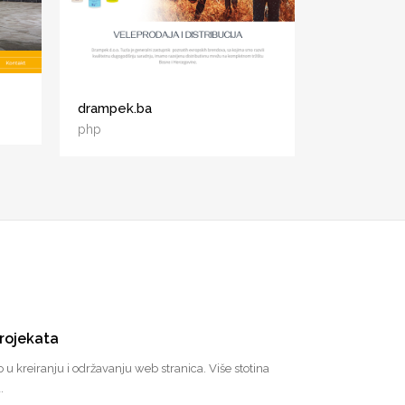
drampek.ba
php
rojekata
u kreiranju i održavanju web stranica. Više stotina
.