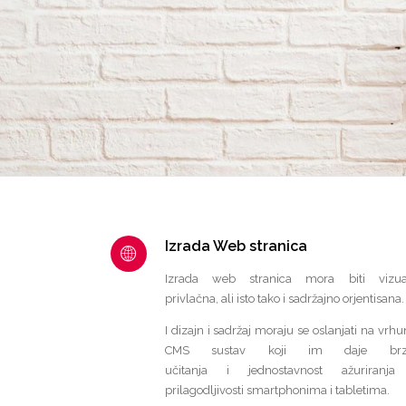
Izrada Web stranica
Izrada web stranica mora biti vizua
privlačna, ali isto tako i sadržajno orjentisana.
I dizajn i sadržaj moraju se oslanjati na vrhu
CMS sustav koji im daje brz
učitanja i jednostavnost ažuriranja
prilagodljivosti smartphonima i tabletima.