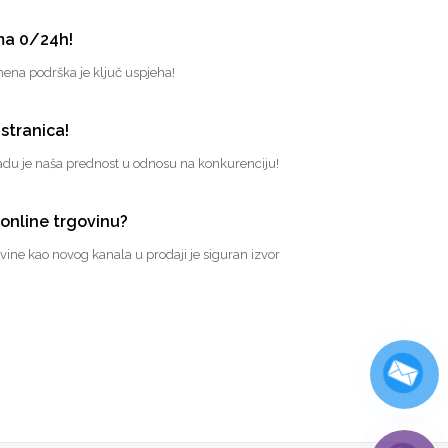
ma 0/24h!
mena podrška je ključ uspjeha!
stranica!
 radu je naša prednost u odnosu na konkurenciju!
 online trgovinu?
ovine kao novog kanala u prodaji je siguran izvor