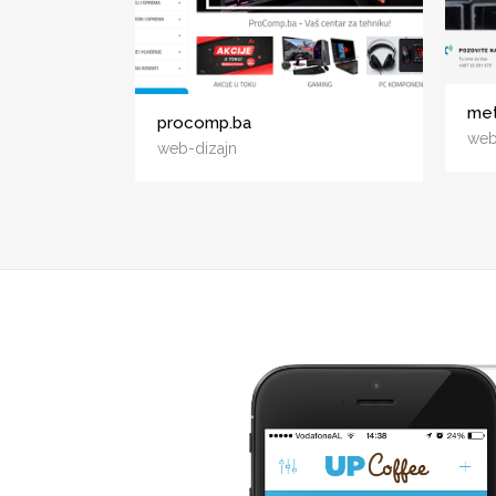
met
procomp.ba
web
web-dizajn