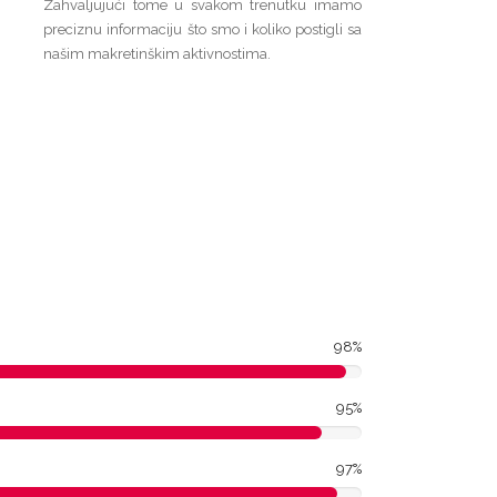
Zahvaljujući tome u svakom trenutku imamo
preciznu informaciju što smo i koliko postigli sa
našim makretinškim aktivnostima.
98%
95%
97%