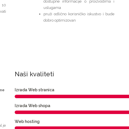
dostupne informacije o proizvodima i
o 10
uslugama
ati
pruži odlično korisničko iskustvo i bude
dobro optimizovan
Naši kvaliteti
Izrada Web stranica
eme
Izrada Web shopa
Web hosting
l je