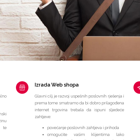
Izrada Web shopa
lno
Glavni cilj je razvoj uspešnih poslovnih rješenja i
prema tome smatramo da bi dobro prilagođena
internet trgovina trebala da ispuni sljedeće
nski
zahtjeve:
inu
 te
povećanje poslovnih zahtjeva i prihoda
omogućite vašim klijentima lako