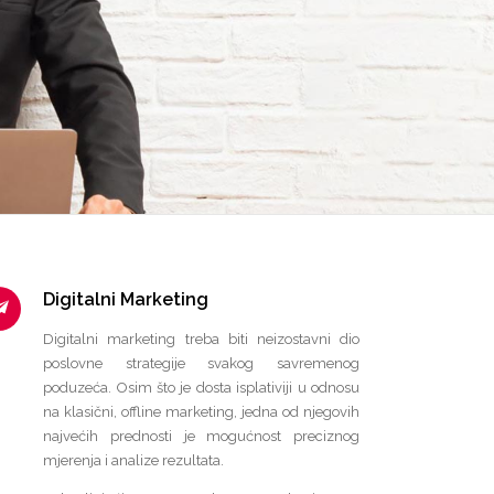
Digitalni Marketing
Digitalni marketing treba biti neizostavni dio
poslovne strategije svakog savremenog
poduzeća. Osim što je dosta isplativiji u odnosu
na klasični, offline marketing, jedna od njegovih
najvećih prednosti je mogućnost preciznog
mjerenja i analize rezultata.