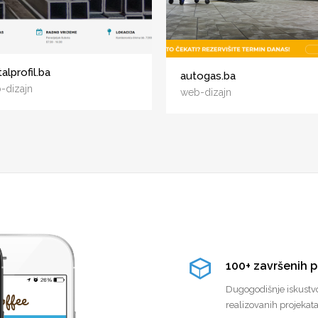
alprofil.ba
autogas.ba
-dizajn
web-dizajn
100+ završenih p
Dugogodišnje iskustvo 
realizovanih projekata